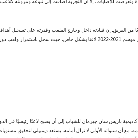
ة وتعرضت للإصابات، إلا أن التجربة أضافت إلى تنوعه ومرونته كلاعب.
ويًا من الفريق. إن قيادته داخل وخارج الملعب وقدرته على تسجيل أهدا
مهمة عززت مكانته كلاعب رئيسي في ليون. وكان أداءه في موسم 2021-2022 لافتا بشكل خاص، حيث سجل باستمرار ولعب دو
ديمية باريس سان جيرمان للشباب إلى أن يصبح لاعبًا رئيسيًا في الدو
ه. مع أن سنواته الأولى لا تزال أمامه، يستعد ديمبيلي لتحقيق مستويا