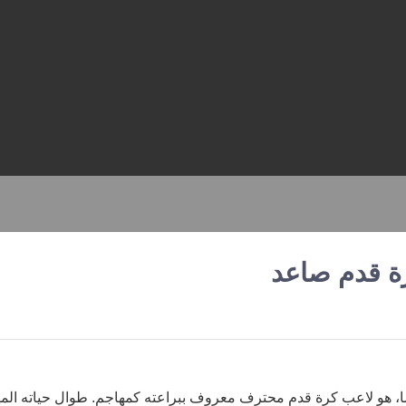
ة قدم صاعد
 12 يوليو 1996 في بونتواز، فرنسا، هو لاعب كرة قدم محترف معروف ببراعته كمهاجم. طوال حياته ال