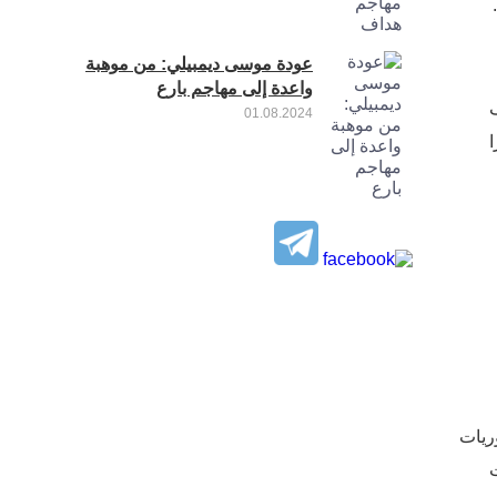
عودة موسى ديمبيلي: من موهبة
واعدة إلى مهاجم بارع
ف
01.08.2024
را
ريات
ت