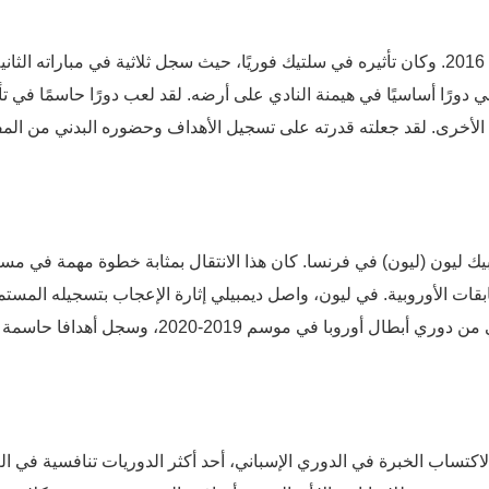
أدى نجاح ديمبيلي في فولهام إلى انتقاله إلى سلتيك في عام 2016. وكان تأثيره في سلتيك فوريًا، حيث سجل ثلاثية في مباراته الثان
ورًا أساسيًا في هيمنة النادي على أرضه. لقد لعب دورًا حاسمًا في ت
لية الأخرى. لقد جعلته قدرته على تسجيل الأهداف وحضوره البدني من ال
لى أولمبيك ليون (ليون) في فرنسا. كان هذا الانتقال بمثابة خطوة مهمة في مس
ات الأوروبية. في ليون، واصل ديمبيلي إثارة الإعجاب بتسجيله المستم
للأهداف. وساعد الفريق في الوصول إلى الدور نصف النهائي من دوري أبطال أوروبا في موسم 2019-2020، وسجل 
يد، سعيًا لاكتساب الخبرة في الدوري الإسباني، أحد أكثر الدوريات تنافسية في ال