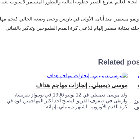
حاء العالم بفارغ الصبر خطوته التالية والتطور المستمر لأسلوب لعبه.
نمو مستمر. منذ أيامه الأولى في باريس وحتى وضعه الحالي كنجم مها
لته بمثابة مصدر إلهام للاعبي كرة القدم الطموحين وتذكير بالتفاني
Related po
موسى ديمبيلي.. إنجازات مهاجم هداف
ولد موسى ديمبيلي في 12 يوليو 1996 في بونتواز بفرنسا،
وارتقى في صفوف الفريق ليصبح أحد أكثر المهاجمين قوة في
ح لاعبًا
كرة القدم الأوروبية. اشتهر ديمبيلي بإنهائه
اف
از، فرنسا،