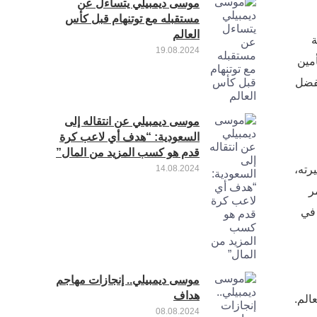
موسى ديمبيلي يتساءل عن
مستقبله مع توتنهام قبل كأس
العالم
ية
19.08.2024
أمين
مفضل
موسى ديمبيلي عن انتقاله إلى
السعودية: “هدف أي لاعب كرة
قدم هو كسب المزيد من المال”
يرته،
14.08.2024
ر
أهدافا حاسمة في
موسى ديمبيلي.. إنجازات مهاجم
هداف
عالم.
08.08.2024