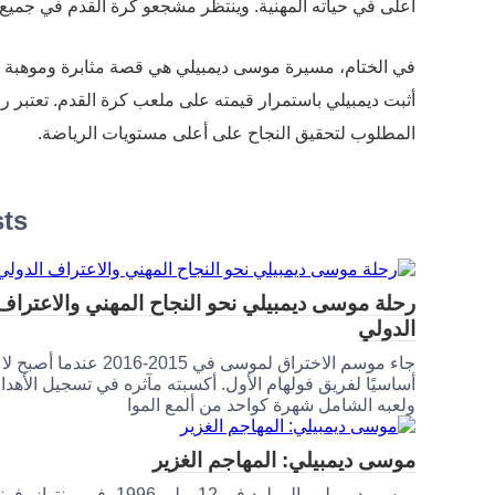
أعلى في حياته المهنية. وينتظر مشجعو كرة القدم في جميع أن
في الختام، مسيرة موسى ديمبيلي هي قصة مثابرة وموهبة و
أثبت ديمبيلي باستمرار قيمته على ملعب كرة القدم. تعتبر رح
المطلوب لتحقيق النجاح على أعلى مستويات الرياضة.
sts
رحلة موسى ديمبيلي نحو النجاح المهني والاعتراف
الدولي
جاء موسم الاختراق لموسى في 2015-2016 عندما أصب
أساسيًا لفريق فولهام الأول. أكسبته مآثره في تسجيل الأهد
ولعبه الشامل شهرة كواحد من ألمع الموا
موسى ديمبيلي: المهاجم الغزير
موسى ديمبيلي، المولود في 12 يوليو 1996، في بونتو