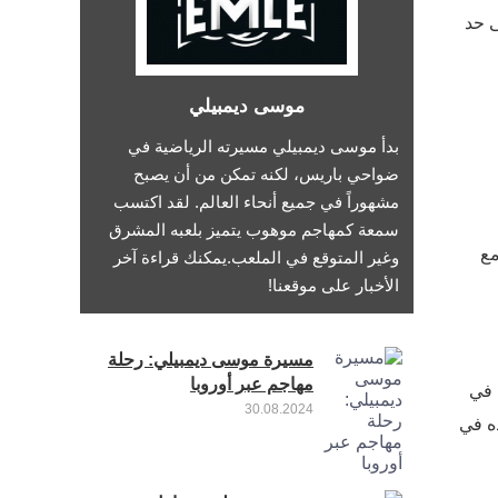
ى حد
موسى ديمبيلي
بدأ موسى ديمبيلي مسيرته الرياضية في
ضواحي باريس، لكنه تمكن من أن يصبح
مشهوراً في جميع أنحاء العالم. لقد اكتسب
سمعة كمهاجم موهوب يتميز بلعبه المشرق
مع
وغير المتوقع في الملعب.يمكنك قراءة آخر
الأخبار على موقعنا!
مسيرة موسى ديمبيلي: رحلة
مهاجم عبر أوروبا
ا في
30.08.2024
ترة وجوده في