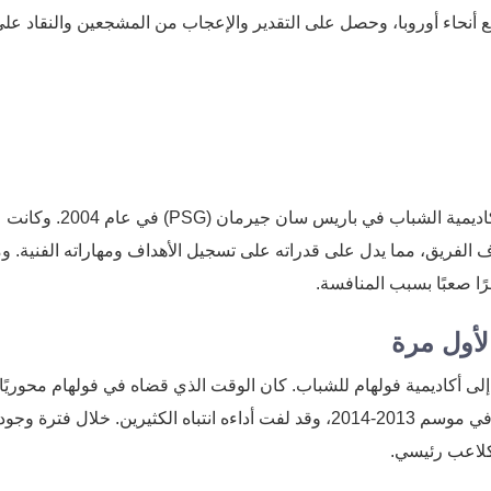
 أنحاء أوروبا، وحصل على التقدير والإعجاب من المشجعين والنقاد عل
بدأ ديمبيلي رحلته الكروية في سن مبكرة، حيث انضم إلى أكاديمية الشباب في باريس سان جيرمان (PSG) في عام 2004. وكانت
لفريق، مما يدل على قدراته على تسجيل الأهداف ومهاراته الفنية. و
ًا صعبًا بسبب المنافسة.
لأول مرة
ا، وانضم إلى أكاديمية فولهام للشباب. كان الوقت الذي قضاه في فولهام محوريً
تطوره كلاعب كرة قدم محترف. ظهر لأول مرة مع الفريق في موسم 2013-2014، وقد لفت أداءه انتباه الكثيرين. خلال ف